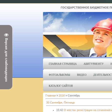
ГОСУДАРСТВЕННОЕ БЮДЖЕТНОЕ ПРО
Версия для слабовидящих
ГЛАВНАЯ СТРАНИЦА
АБИТУРИЕНТУ
ФОТОАЛЬБОМЫ
ВИДЕО
ДЕЯТЕЛЬНОС
КАТАЛОГ САЙТОВ
Главная
»
2016
»
Сентябрь
30 Сентября, Пятница
15:42
О местах регистрации на сочинения 