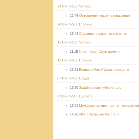
29 Сентября, Четверг
22:46
Осторожно - ядовитые растения!
20 Сентября, Вторник
16:42
Сведения о вакантных местах
15 Сентября, Четверг
11:15
3 сентября - День памяти
13 Сентября, Вторник
15:23
Всероссийский День трезвости
07 Сентября, Среда
15:20
Задай вопрос губернатору
03 Сентября, Суббота
15:03
Молодежь за мир, против терроризма
14:20
«Мы – будущее России!»