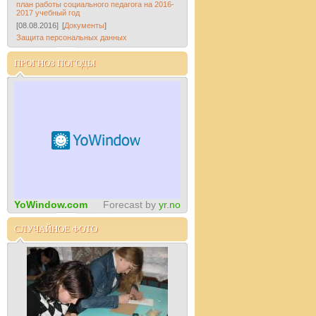
план работы социального педагога на 2016-
2017 учебный год
[08.08.2016]
[
Документы
]
Защита персональных данных
ПРОГНОЗ ПОГОДЫ
YoWindow.com
Forecast by
yr.no
СЛУЧАЙНОЕ ФОТО