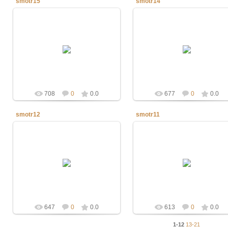
smotr15
smotr14
19.03.2013
19.03.2013
defaultNick
defaultNick
708
0
0.0
677
0
0.0
smotr12
smotr11
19.03.2013
19.03.2013
defaultNick
defaultNick
647
0
0.0
613
0
0.0
1-12
13-21